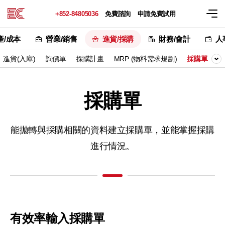
+852-84805036
免費諮詢
申請免費試用
產/成本
營業/銷售
進貨/採購
財務/會計
人
進貨(入庫)
詢價單
採購計畫
MRP (物料需求規劃)
採購單
採購單
能拋轉與採購相關的資料建立採購單，
並能掌握採購
進行情況。
有效率輸入採購單