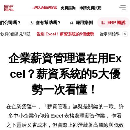
+852-84805036
免費諮詢
申請免費試用
們公司嗎？
會有幫助嗎？
應用案例
ERP 概說
計軟件9個常見問題
告別 Excel！薪資系統的5個優勢
從零開始學公司
企業薪資管理還在用Ex
cel？
薪資系統的5大優
勢一次看懂！
在企業營運中，「薪資管理」無疑是關鍵的一環。許
多中小企業仍仰賴 Excel 表格處理薪資作業，
乍看
之下靈活又省成本，但實際上卻潛藏著高風險與低效