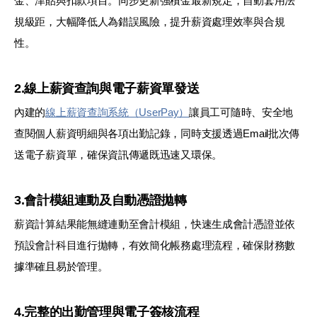
金、津貼與扣款項目。同步更新強積金最新規定，自動套用法
規級距，大幅降低人為錯誤風險，提升薪資處理效率與合規
性。
2.線上薪資查詢與電子薪資單發送
內建的
線上薪資查詢系統（UserPay）
讓員工可隨時、安全地
查閱個人薪資明細與各項出勤記錄，同時支援透過Email批次傳
送電子薪資單，確保資訊傳遞既迅速又環保。
3.會計模組連動及自動憑證拋轉
薪資計算結果能無縫連動至會計模組，快速生成會計憑證並依
預設會計科目進行拋轉，有效簡化帳務處理流程，確保財務數
據準確且易於管理。
4.完整的出勤管理與電子簽核流程