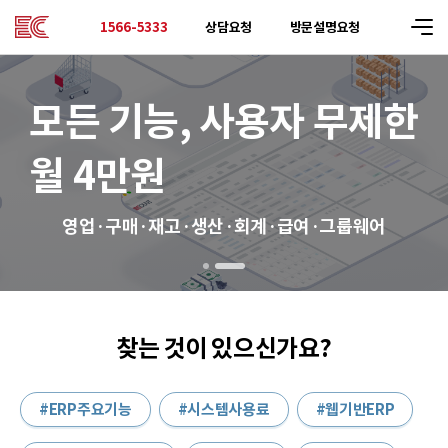
상담요청
방문설명요청
1566-5333
모든 기능, 사용자
무제한
월 4만원
영업·구매·재고·생산·회계·급여·그룹웨어
찾는 것이 있으신가요?
ERP주요기능
시스템사용료
웹기반ERP