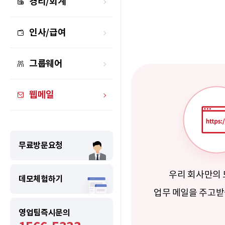
경리/회계
인사/급여
그룹웨어
웹메일
무료방문요청
우리 회사만의
데모체험하기
업무 메일을 주고받
영업팀즉시문의