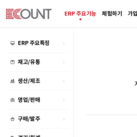
ERP 주요기능
체험하기
가
ERP 주요특징
재고/유통
생산/제조
영업/판매
구매/발주