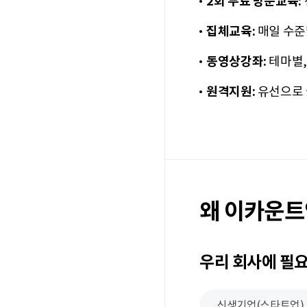
2회 무료 방문교육:
집체교육:
매일 수준
동영상강좌:
테마별,
원격지원:
유선으로 
왜 이카운
우리 회사에 필
신생기업(스타트업)