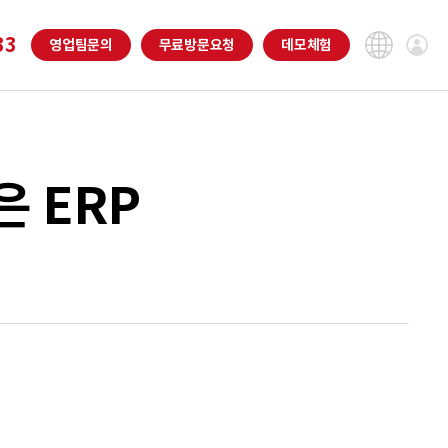
33
영업팀
문의
무료
방문요청
데모
체험
 ERP