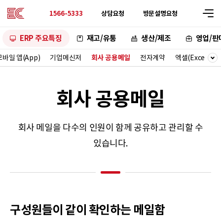
상담요청
방문설명요청
1566-5333
ERP 주요특징
재고/유통
생산/제조
영업/판
모바일 앱(App)
기업메신저
회사 공용메일
전자계약
엑셀(Excel)연
회사 공용메일
회사 메일을 다수의 인원이 함께 공유하고 관리할 수
있습니다.
구성원들이 같이 확인하는 메일함