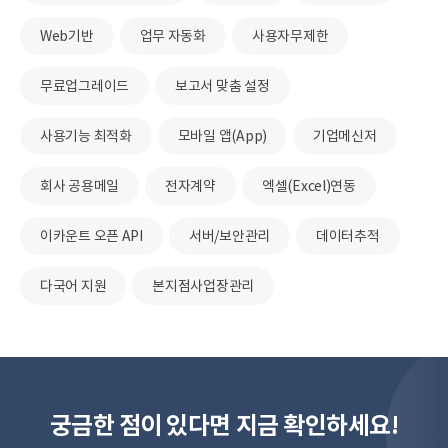
Web기반
업무 자동화
사용자무제한
무료업그레이드
보고서 맞춤 설정
사용기능 최적화
모바일 앱(App)
기업메신저
회사 공용메일
전자계약
엑셀(Excel)연동
이카운트 오픈 API
서버/보안관리
데이터추적
다국어 지원
본지점사업장관리
궁금한 점이 있다면 지금 확인하세요!