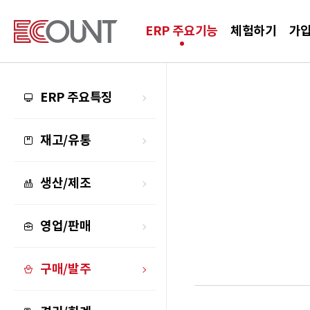
ERP 주요기능
체험하기
가
ERP 주요특징
재고/유통
생산/제조
영업/판매
구매/발주