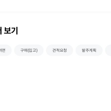
더 보기
려면
구매(입고)
견적요청
발주계획