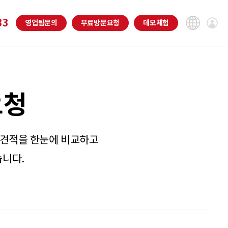
33
영업팀
문의
무료
방문요청
데모
체험
요청
 견적을 한눈에 비교하고
습니다.