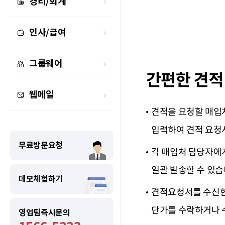
경리/회계
인사/급여
그룹웨어
간편한 견적
웹메일
견적을 요청할 매입
입력하여 견적 요청
무료방문요청
각 매입처 담당자에
일괄 발송할 수 있습
데모체험하기
견적요청서를 수신한
단가를 수락하거나 
영업팀즉시문의