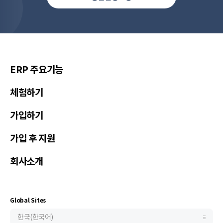
한국(한국어)
United States(English)
简体中文
ERP 주요기능
繁體中文
체험하기
繁體中文(香港)
가입하기
Việt Nam(Tiếng Việt)
Malaysia(English)
가입 후 지원
Indonesia(Bahasa Indonesia)
회사소개
ประเทศไทย(ไทย)
Philippines(English)
Узбекистан (русский)
Global Sites
한국(한국어)