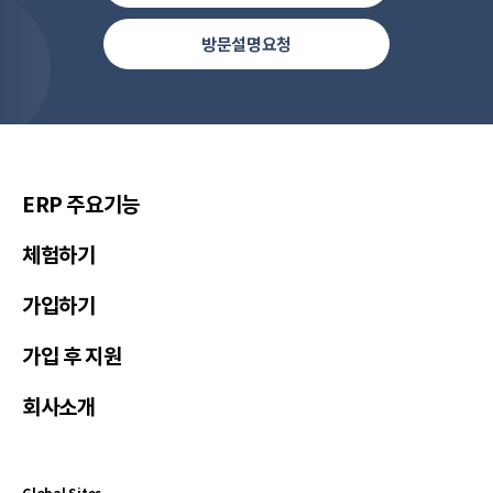
방문설명요청
한국(한국어)
United States(English)
简体中文
ERP 주요기능
繁體中文
체험하기
繁體中文(香港)
가입하기
Việt Nam(Tiếng Việt)
Malaysia(English)
가입 후 지원
Indonesia(Bahasa Indonesia)
회사소개
ประเทศไทย(ไทย)
Philippines(English)
Узбекистан (русский)