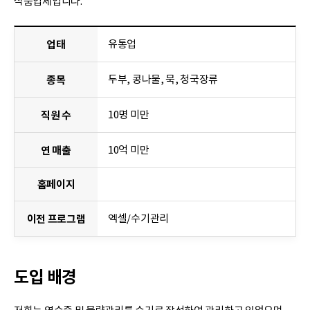
식품업체입니다.
유통업
업태
두부, 콩나물, 묵, 청국장류
종목
10명 미만
직원 수
10억 미만
연 매출
홈페이지
엑셀/수기관리
이전 프로그램
도입 배경