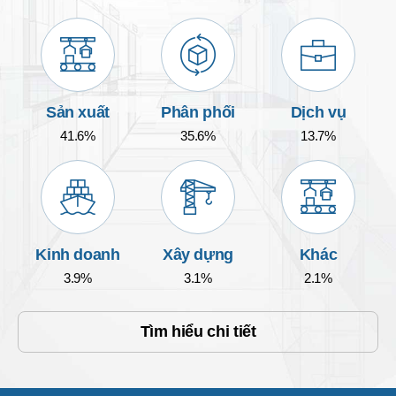
Sản xuất
Phân phối
Dịch vụ
41.6%
35.6%
13.7%
Kinh doanh
Xây dựng
Khác
3.9%
3.1%
2.1%
Tìm hiểu chi tiết