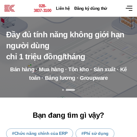
028-
Liên hệ
Đăng ký dùng thử
3837-3100
Đầy đủ tính năng
không giới hạn
người dùng
chỉ 1 triệu đồng/tháng
ERP linh hoạt -
ECOUNT
Bán hàng · Mua hàng · Tồn kho · Sản xuất · Kế
toán · Bảng lương · Groupware
Tùy chỉnh Menu · Báo cáo · Tính năng theo ý
muốn
Bạn đang tìm gì vậy?
Chức năng chính của ERP
Phí sử dụng