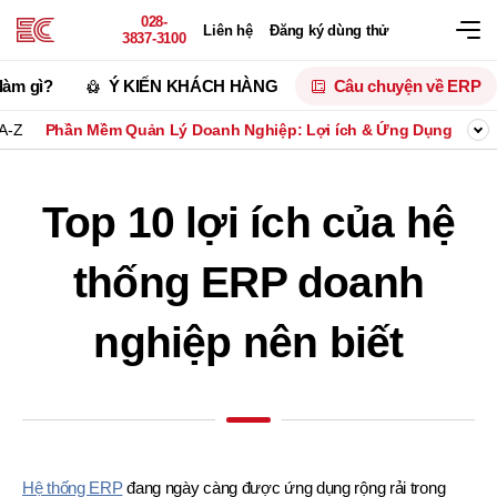
028-
Liên hệ
Đăng ký dùng thử
3837-3100
làm gì?
Ý KIẾN KHÁCH HÀNG
Câu chuyện về ERP
 A-Z
Phần Mềm Quản Lý Doanh Nghiệp: Lợi ích & Ứng Dụng
Top
Top 10 lợi ích của hệ
thống ERP doanh
nghiệp nên biết
Hệ thống ERP
đang ngày càng được ứng dụng rộng rải trong