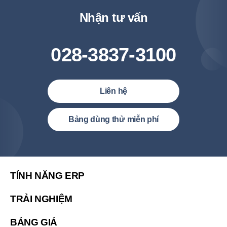
Nhận tư vấn
028-3837-3100
Liên hệ
Việt Nam (Tiếng Việt)
Bảng dùng thử miễn phí
United States (English)
简体中文
繁體中文
TÍNH NĂNG ERP
繁體中文(香港)
TRẢI NGHIỆM
Malaysia (English)
BẢNG GIÁ
한국 (한국어)