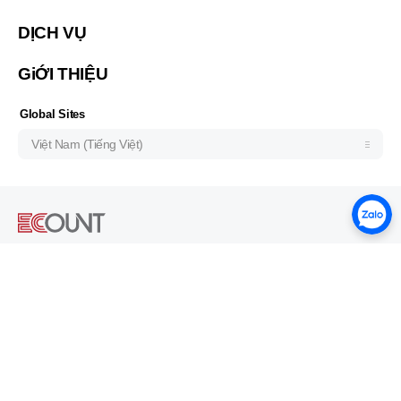
Indonesia (Bahasa Indonesia)
DỊCH VỤ
ประเทศไทย (ไทย)
GiỚI THIỆU
Philipines(English)
Узбекистан (русский)
Global Sites
Việt Nam (Tiếng Việt)
Address
Lầu 3, 43 Nguyễn Sơn Hà,
phường Bàn Cờ, TP. Hồ Chí Minh, Việt Nam
SITE MAP
LOGIN
Chính sách quyền riêng tư