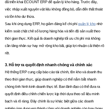
đã triển khai ECOUNT ERP để quản lý kho hàng. Trước đây,
việc nhập xuất nguyên vật liệu không đồng bộ, dẫn đến thất thoát
và tồn kho dư thừa.
Sau khi ứng dụng ERP, họ giảm đáng kể chi phí
quản lý kho
nhờ
kiểm soát chặt chẽ số lượng hàng hóa và tiến độ sản xuất theo
thời gian thực. Kết quả là doanh nghiệp tối ưu chi phí mà không
cần tăng nhân sự hay mở rộng kho bãi, giúp lợi nhuận cải thiện rõ
rệt.
3. Hỗ trợ ra quyết định nhanh chóng và chính xác
Hệ thống ERP cung cấp báo cáo tài chính, tồn kho và doanh thu
theo thời gian thực, giúp doanh nghiệp có thể nắm bắt nhanh
chóng tình hình kinh doanh thực tế. Ban lãnh đạo có thể đưa ra
quyết định điều chỉnh chiến lược kịp thời dựa theo số liệu minh
bạch và rõ ràng. Đây chính là sự khác biệt giữa các doanh
nghiệp ứng dụng erp thành công với doanh nghiệp còn loay hoay