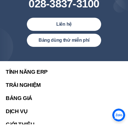
028-3837-3100
Liên hệ
Việt Nam (Tiếng Việt)
Bảng dùng thử miễn phí
United States (English)
简体中文
繁體中文
TÍNH NĂNG ERP
繁體中文(香港)
TRẢI NGHIỆM
Malaysia (English)
BẢNG GIÁ
한국 (한국어)
Indonesia (Bahasa Indonesia)
DỊCH VỤ
ประเทศไทย (ไทย)
GiỚI THIỆU
Philipines(English)