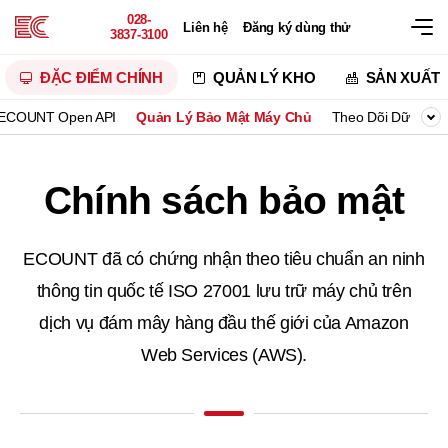
028-
Liên hệ
Đăng ký dùng thử
3837-3100
ĐẶC ĐIỂM CHÍNH
QUẢN LÝ KHO
SẢN XUẤT
ECOUNT Open API
Quản Lý Bảo Mật Máy Chủ
Theo Dõi Dữ Liệu
Chính sách bảo mật
ECOUNT đã có chứng nhận theo tiêu chuẩn an ninh
thông tin quốc tế ISO 27001
lưu trữ máy chủ trên
dịch vụ đám mây hàng đầu thế giới của Amazon
Web Services (AWS).