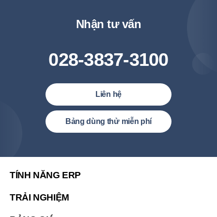
Nhận tư vấn
028-3837-3100
Liên hệ
Việt Nam (Tiếng Việt)
Bảng dùng thử miễn phí
United States (English)
简体中文
繁體中文
TÍNH NĂNG ERP
繁體中文(香港)
TRẢI NGHIỆM
Malaysia (English)