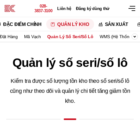
028-
Liên hệ
Đăng ký dùng thử
3837-3100
ĐẶC ĐIỂM CHÍNH
QUẢN LÝ KHO
SẢN XUẤT
Đặt Hàng
Mã Vạch
Quản Lý Số Seri/Số Lô
WMS (Hệ Thống Quả
Quản lý số seri/số lô
Kiểm tra được số lượng tồn kho theo số seri/số lô
cũng như theo dõi và quản lý chi tiết tăng giảm tồn
kho.