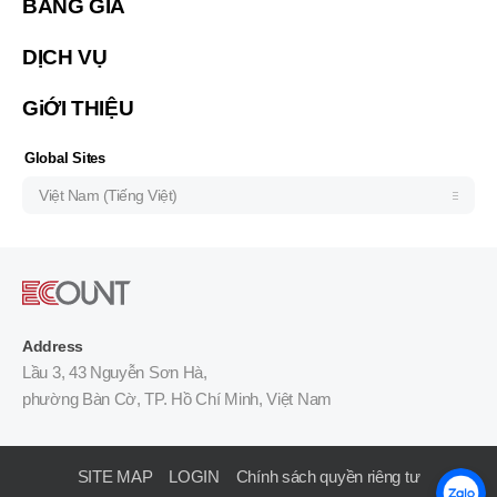
BẢNG GIÁ
한국 (한국어)
Indonesia (Bahasa Indonesia)
DỊCH VỤ
ประเทศไทย (ไทย)
GiỚI THIỆU
Philipines(English)
Узбекистан (русский)
Global Sites
Việt Nam (Tiếng Việt)
Address
Lầu 3, 43 Nguyễn Sơn Hà,
phường Bàn Cờ, TP. Hồ Chí Minh, Việt Nam
SITE MAP
LOGIN
Chính sách quyền riêng tư