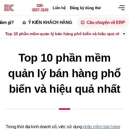
028-
Liên hệ
Đăng ký dùng thử
3837-3100
làm gì?
Ý KIẾN KHÁCH HÀNG
Câu chuyện về ERP
Top 10 phần mềm quản lý bán hàng phổ biến và hiệu quả nhất
Top 10 phần mềm
quản lý bán hàng phổ
biến và
hiệu quả nhất
Trong thời đại kinh doanh số, việc sử dụng
phần mềm bán hàng