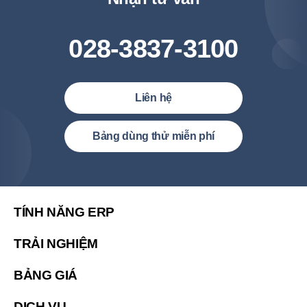
028-3837-3100
Liên hệ
Việt Nam (Tiếng Việt)
Bảng dùng thử miễn phí
United States (English)
简体中文
繁體中文
TÍNH NĂNG ERP
繁體中文(香港)
TRẢI NGHIỆM
Malaysia (English)
BẢNG GIÁ
한국 (한국어)
Indonesia (Bahasa Indonesia)
DỊCH VỤ