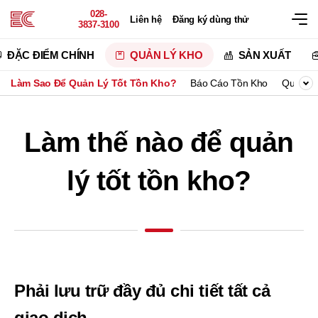
028-
Liên hệ
Đăng ký dùng thử
3837-3100
ĐẶC ĐIỂM CHÍNH
QUẢN LÝ KHO
SẢN XUẤT
Làm Sao Để Quản Lý Tốt Tồn Kho?
Báo Cáo Tồn Kho
Quản Lý
Làm thế nào để quản
lý tốt tồn kho?
Phải lưu trữ đầy đủ chi tiết tất cả
giao dịch