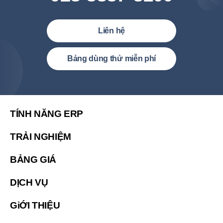
Liên hệ
Việt Nam (Tiếng Việt)
Bảng dùng thử miễn phí
United States (English)
简体中文
繁體中文
TÍNH NĂNG ERP
繁體中文(香港)
TRẢI NGHIỆM
Malaysia (English)
BẢNG GIÁ
한국 (한국어)
Indonesia (Bahasa Indonesia)
DỊCH VỤ
ประเทศไทย (ไทย)
GiỚI THIỆU
Philipines(English)