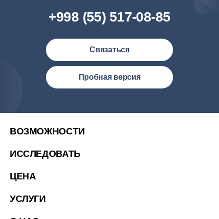
+998 (55) 517-08-85
Связаться
Узбекистан (русский)
Пробная версия
Philipines(English)
Malaysia (English)
United States (English)
ВОЗМОЖНОСТИ
简体中文
ИССЛЕДОВАТЬ
繁體中文
ЦЕНА
繁體中文(香港)
Việt Nam (Tiếng Việt)
УСЛУГИ
한국 (한국어)