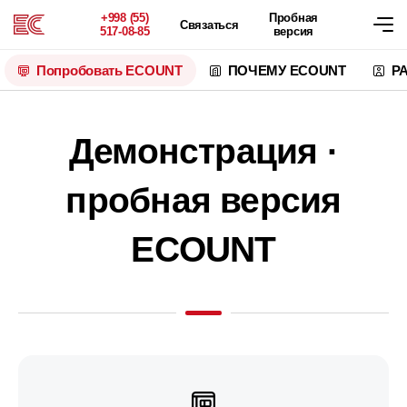
+998 (55)
Пробная
Связаться
517-08-85
версия
Попробовать
ECOUNT
ПОЧЕМУ ECOUNT
Р
Демонстрация ·
пробная версия
ECOUNT