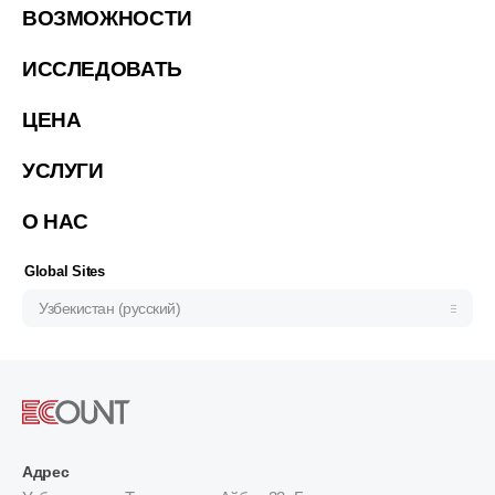
United States (English)
ВОЗМОЖНОСТИ
简体中文
ИССЛЕДОВАТЬ
繁體中文
ЦЕНА
繁體中文(香港)
Việt Nam (Tiếng Việt)
УСЛУГИ
한국 (한국어)
О НАС
Indonesia (Bahasa Indonesia)
ประเทศไทย (ไทย)
Global Sites
Узбекистан (русский)
Адрес