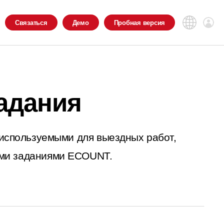
Связаться
Демо
Пробная
версия
адания
используемыми для выездных работ,
ми заданиями ECOUNT.