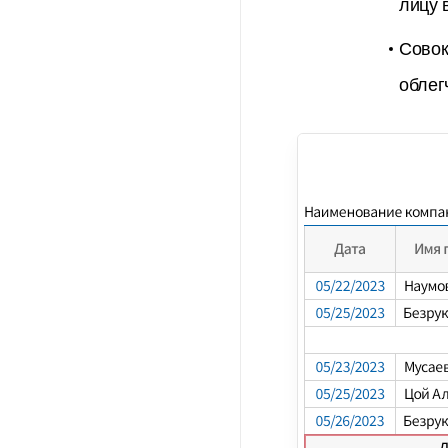
лицу 
Совок
облег