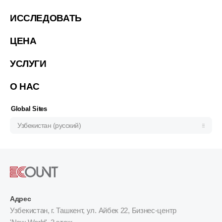
简体中文
ИССЛЕДОВАТЬ
繁體中文
ЦЕНА
繁體中文(香港)
Việt Nam (Tiếng Việt)
УСЛУГИ
한국 (한국어)
О НАС
Indonesia (Bahasa Indonesia)
ประเทศไทย (ไทย)
Global Sites
Узбекистан (русский)
Адрес
Узбекистан, г. Ташкент, ул. Айбек 22, Бизнес-центр