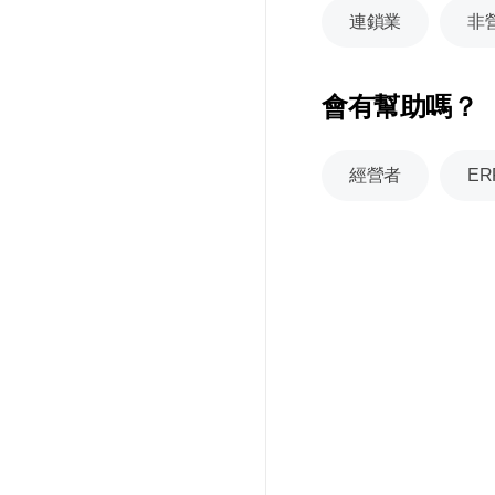
連鎖業
非
會有幫助嗎？
經營者
E