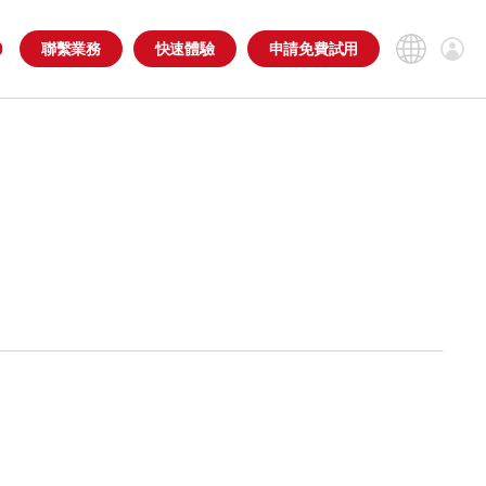
0
聯繫
業務
快速
體驗
申請免
費試用