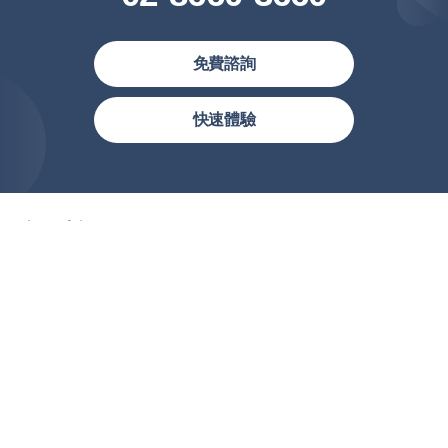
免費諮詢
繁體中文
快速體驗
简体中文
繁體中文(香港)
United States (English)
產品功能
Malaysia (English)
註冊及諮詢
Việt Nam (Tiếng Việt)
價格方案
한국 (한국어)
Indonesia (Bahasa Indonesia)
提供服務
ประเทศไทย (ไทย)
關於我們
Philipines(English)