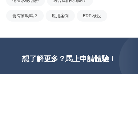
億看示範/體驗
適合我們公司嗎？
會有幫助嗎？
應用案例
ERP 概說
想了解更多？馬上申請體驗！
02-8660-3660
免費諮詢
繁體中文
快速體驗
简体中文