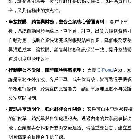
限，讓企業能為每一位合作夥伴提供獨立帳號，既確保資料安
全，又具備極佳的擴充性。
串接採購、銷售與財務，整合企業核心營運資料
： 客戶下單
後，系統自動同步至線上下單平台，訂單、出貨與帳務資料可
自動對應，協助企業快速完成對帳與結帳作業，降低帳務落差
與溝通成本，讓採購、銷售與財務資訊保持一致，提升整體營
運透明度與管理效率。
行動辦公不受限，隨時隨地輕鬆處理
： 支援
C-Portal
App，無
論是業務在外奔波、客戶下單、或主管審核，皆可透過手機或
平板進行操作。跨裝置的支援能力，讓訂單處理速度不再受辦
公室空間限制。
資訊共享透明化，強化夥伴合作關係
： 客戶可自主查詢被授權
的訂貨單、銷貨單與售後處理報表。透過內建的共享記事板功
能，企業能與合作夥伴雙向交流建議、傳達重要公告，建立透
明且穩定的長期合作信任感。