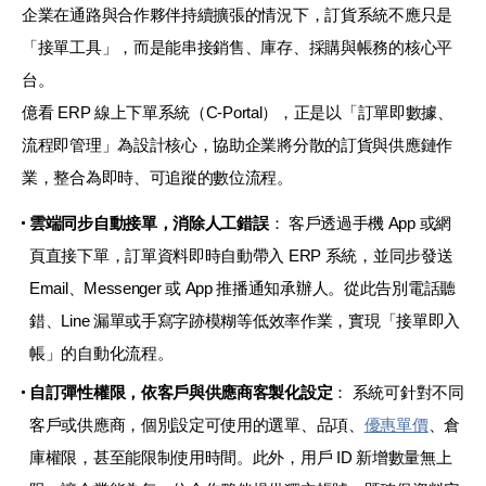
企業在通路與合作夥伴持續擴張的情況下，訂貨系統不應只是
「接單工具」，而是能串接銷售、庫存、採購與帳務的核心平
台。
億看 ERP 線上下單系統（C-Portal），正是以「訂單即數據、
流程即管理」為設計核心，協助企業將分散的訂貨與供應鏈作
業，整合為即時、可追蹤的數位流程。
雲端同步自動接單，消除人工錯誤
： 客戶透過手機 App 或網
頁直接下單，訂單資料即時自動帶入 ERP 系統，並同步發送
Email、Messenger 或 App 推播通知承辦人。從此告別電話聽
錯、Line 漏單或手寫字跡模糊等低效率作業，實現「接單即入
帳」的自動化流程。
自訂彈性權限，依客戶與供應商客製化設定
： 系統可針對不同
客戶或供應商，個別設定可使用的選單、品項、
優惠單價
、倉
庫權限，甚至能限制使用時間。此外，用戶 ID 新增數量無上