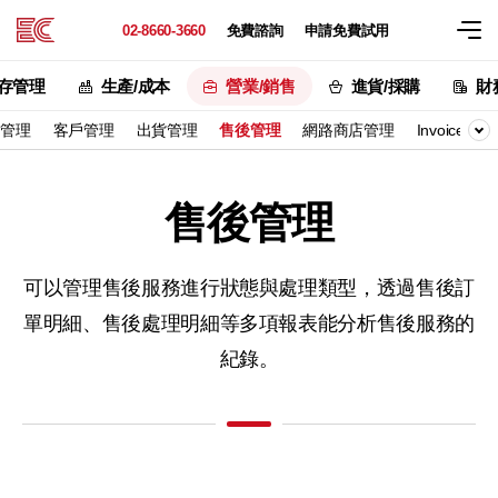
02-8660-3660
免費諮詢
申請免費試用
存管理
生產/成本
營業/銷售
進貨/採購
財
款管理
客戶管理
出貨管理
售後管理
網路商店管理
Invoice/Pack
售後管理
可以管理售後服務進行狀態與處理類型，
透過售後訂
單明細、售後處理明細等多項報表能分析售後服務的
紀錄。