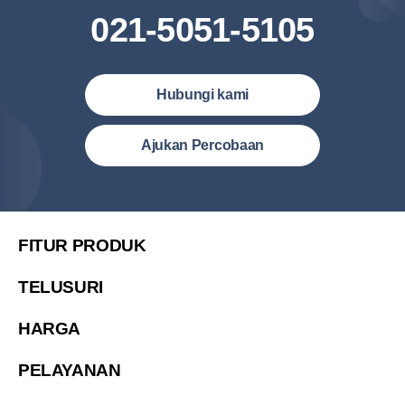
021-5051-5105
Hubungi kami
Indonesia (Bahasa Indonesia)
Ajukan Percobaan
Malaysia (English)
United States (English)
简体中文
FITUR PRODUK
繁體中文
TELUSURI
繁體中文(香港)
HARGA
Việt Nam (Tiếng Việt)
한국 (한국어)
PELAYANAN
ประเทศไทย (ไทย)