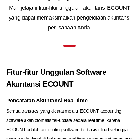
Mari jelajahi fitur-fitur unggulan akuntansi ECOUNT
yang dapat memaksimalkan pengelolaan akuntansi
perusahaan Anda.
Fitur-fitur Unggulan Software
Akuntansi ECOUNT
Pencatatan Akuntansi Real-time
Semua transaksi yang dicatat melalui ECOUNT accounting
software akan otomatis ter-update secara real time, karena
ECOUNT adalah accounting software berbasis cloud sehingga
semua data dapat dilihat secara real time kapan pun di mana pun.