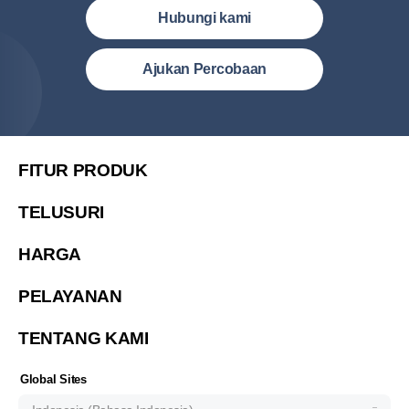
Hubungi kami
Indonesia (Bahasa Indonesia)
Ajukan Percobaan
Malaysia (English)
United States (English)
简体中文
FITUR PRODUK
繁體中文
TELUSURI
繁體中文(香港)
HARGA
Việt Nam (Tiếng Việt)
한국 (한국어)
PELAYANAN
ประเทศไทย (ไทย)
TENTANG KAMI
Philipines(English)
Узбекистан (русский)
Global Sites