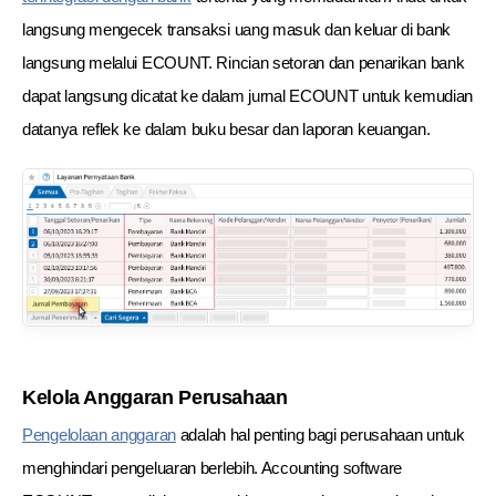
langsung mengecek transaksi uang masuk dan keluar di bank
langsung melalui ECOUNT. Rincian setoran dan penarikan bank
dapat langsung dicatat ke dalam jurnal ECOUNT untuk kemudian
datanya reflek ke dalam buku besar dan laporan keuangan.
Kelola Anggaran Perusahaan
Pengelolaan anggaran
adalah hal penting bagi perusahaan untuk
menghindari pengeluaran berlebih. Accounting software