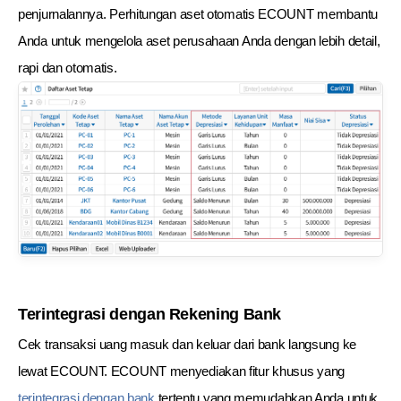
penjurnalannya. Perhitungan aset otomatis ECOUNT membantu
Anda untuk mengelola aset perusahaan Anda dengan lebih detail,
rapi dan otomatis.
Terintegrasi dengan Rekening Bank
Cek transaksi uang masuk dan keluar dari bank langsung ke
lewat ECOUNT. ECOUNT menyediakan fitur khusus yang
terintegrasi dengan bank
tertentu yang memudahkan Anda untuk