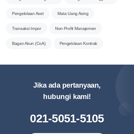
Pengelolaan Aset
Mata Uang Asing
Transaksi Impor
Non-Profit Manajemen
Bagan Akun (CoA)
Pengelolaan Kontrak
Jika ada pertanyaan,
hubungi kami!
021-5051-5105