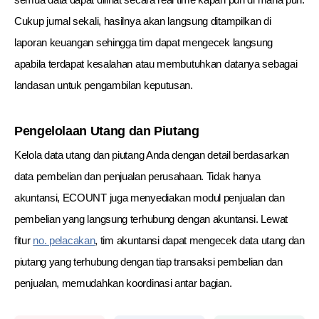
Cukup jurnal sekali, hasilnya akan langsung ditampilkan di
laporan keuangan sehingga tim dapat mengecek langsung
apabila terdapat kesalahan atau membutuhkan datanya sebagai
landasan untuk pengambilan keputusan.
Pengelolaan Utang dan Piutang
Kelola data utang dan piutang Anda dengan detail berdasarkan
data pembelian dan penjualan perusahaan. Tidak hanya
akuntansi, ECOUNT juga menyediakan modul penjualan dan
pembelian yang langsung terhubung dengan akuntansi. Lewat
fitur
no. pelacakan
, tim akuntansi dapat mengecek data utang dan
piutang yang terhubung dengan tiap transaksi pembelian dan
penjualan, memudahkan koordinasi antar bagian.