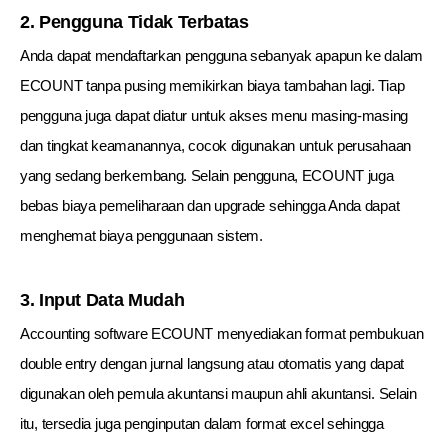
2. Pengguna Tidak Terbatas
Anda dapat mendaftarkan pengguna sebanyak apapun ke dalam
ECOUNT tanpa pusing memikirkan biaya tambahan lagi. Tiap
pengguna juga dapat diatur untuk akses menu masing-masing
dan tingkat keamanannya, cocok digunakan untuk perusahaan
yang sedang berkembang. Selain pengguna, ECOUNT juga
bebas biaya pemeliharaan dan upgrade sehingga Anda dapat
menghemat biaya penggunaan sistem.
3. Input Data Mudah
Accounting software ECOUNT menyediakan format pembukuan
double entry dengan jurnal langsung atau otomatis yang dapat
digunakan oleh pemula akuntansi maupun ahli akuntansi. Selain
itu, tersedia juga penginputan dalam format excel sehingga