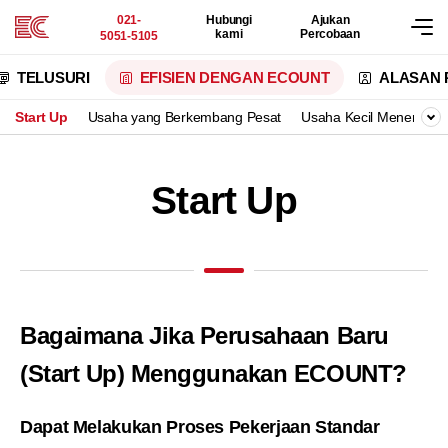
021-
Hubungi
Ajukan
kami
Percobaan
5051-5105
TELUSURI
EFISIEN DENGAN ECOUNT
ALASAN 
Start Up
Usaha yang
Berkembang Pesat
Usaha Kecil Menengah
Start Up
Bagaimana Jika Perusahaan Baru
(Start Up) Menggunakan ECOUNT?
Dapat Melakukan Proses Pekerjaan Standar