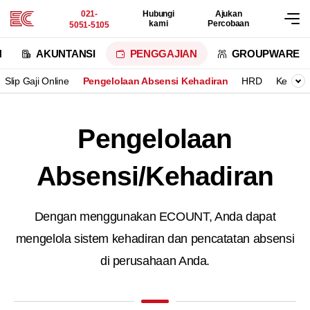
021-
Hubungi
Ajukan
kami
Percobaan
5051-5105
N
AKUNTANSI
PENGGAJIAN
GROUPWARE
Slip Gaji Online
Pengelolaan Absensi Kehadiran
HRD
Kelola 
Pengelolaan
Absensi/Kehadiran
Dengan menggunakan ECOUNT, Anda dapat
mengelola
sistem kehadiran dan pencatatan absensi
di perusahaan Anda.