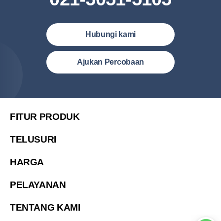
Hubungi kami
Indonesia (Bahasa Indonesia)
Ajukan Percobaan
Malaysia (English)
United States (English)
简体中文
FITUR PRODUK
繁體中文
TELUSURI
繁體中文(香港)
HARGA
Việt Nam (Tiếng Việt)
한국 (한국어)
PELAYANAN
ประเทศไทย (ไทย)
TENTANG KAMI
Philipines(English)