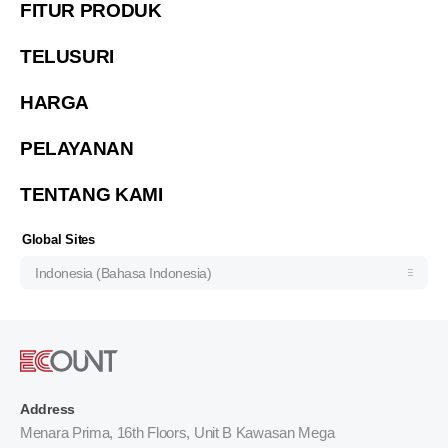
FITUR PRODUK
繁體中文
TELUSURI
繁體中文(香港)
HARGA
Việt Nam (Tiếng Việt)
한국 (한국어)
PELAYANAN
ประเทศไทย (ไทย)
TENTANG KAMI
Philipines(English)
Узбекистан (русский)
Global Sites
Indonesia (Bahasa Indonesia)
Address
Menara Prima, 16th Floors, Unit B Kawasan Mega