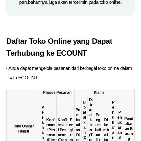
perubahannya juga akan tercermin pada toko online.
Daftar Toko Online yang Dapat
Terhubung ke ECOUNT
Anda dapat mengelola pesanan dari berbagai toko online dalam
satu ECOUNT.
Proses Pesanan
Klaim
Di
Di
P
b
P
b
e
Pe
at
e
at
n
P
m
al
Pe
s
al
u
en
Pend
Konfi
Konfi
P
ba
k
ng
Di
a
k
k
uk
aftar
rmas
rmas
en
tal
a
em
ke
Toko Online/
n
a
ar
ar
an B
i Pes
i Pes
gi
an
n
bali
mb
Fungsi
a
n
a
an
aran
anan
anan
ri
Di
(T
an
ali
n
(D
n
S
g
(Dite
(Tran
m
te
ra
Dit
ka