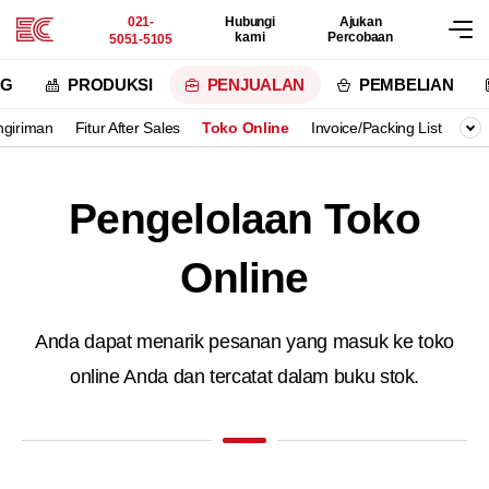
021-
Hubungi
Ajukan
kami
Percobaan
5051-5105
NG
PRODUKSI
PENJUALAN
PEMBELIAN
ngiriman
Fitur After Sales
Toko Online
Invoice/Packing List
Ren
Pengelolaan Toko
Online
Anda dapat menarik pesanan yang masuk ke toko
online Anda dan tercatat dalam buku stok.