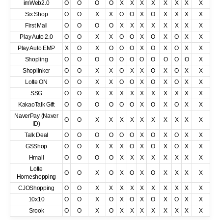
imWeb2.0
O
O
O
O
X
X
X
X
X
X
X
X
Six Shop
O
O
X
X
O
O
X
O
X
X
X
X
First Mall
O
O
O
O
X
X
X
X
X
X
X
X
Play Auto 2.0
O
O
X
X
O
O
X
O
X
O
X
X
Play Auto EMP
X
O
X
O
O
O
X
O
X
O
X
X
Shopling
O
O
O
O
O
O
O
O
O
O
O
X
Shoplinker
O
O
X
X
O
X
X
O
X
O
X
X
Lotte ON
O
O
X
X
O
O
X
O
X
O
X
X
SSG
O
O
X
X
X
X
X
X
X
X
X
X
KakaoTalk Gift
O
O
O
O
O
O
X
O
X
O
X
X
NaverPay (Naver
O
O
X
X
X
X
X
X
X
X
X
X
ID)
Talk Deal
O
O
O
O
O
O
X
O
X
O
X
X
GSShop
O
O
X
X
X
O
X
O
X
O
X
X
Hmall
O
O
O
O
X
X
X
X
X
X
X
X
Lotte
O
O
X
O
X
O
X
O
X
X
X
X
Homeshopping
CJOShopping
O
O
X
X
X
X
X
X
X
X
X
X
10x10
O
O
X
O
X
O
X
O
X
O
X
X
Srook
O
O
X
O
X
X
X
X
X
X
X
X