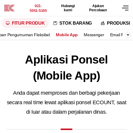
021-
Hubungi
Ajukan
kami
Percobaan
5051-5105
FITUR PRODUK
STOK BARANG
PRODUKSI
pan Pengumuman Fleksibel
Mobile App
Messenger
Email Publi
Aplikasi Ponsel
(Mobile App)
Anda dapat memproses dan berbagi pekerjaan
secara real time lewat
aplikasi ponsel ECOUNT, saat
di luar atau dalam perjalanan dinas.