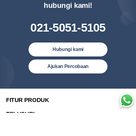
hubungi kami!
021-5051-5105
Hubungi kami
Indonesia (Bahasa Indonesia)
Ajukan Percobaan
Malaysia (English)
United States (English)
简体中文
FITUR PRODUK
繁體中文
TELUSURI
繁體中文(香港)
HARGA
Việt Nam (Tiếng Việt)