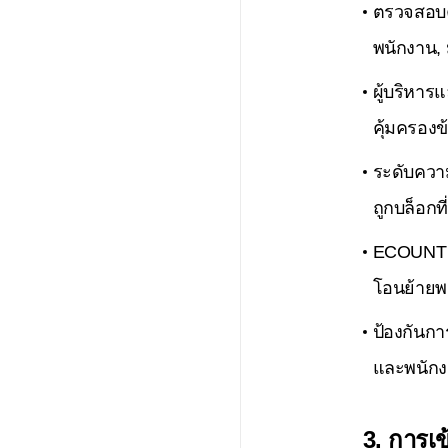
ตรวจสอบค
พนักงาน, 
ผู้บริหา
คุ้มครองข้
ระดับควา
ถูกบล็อกท
ECOUNT กำ
โอนย้ายพ
ป้องกันกา
และพนัก
3. การเข