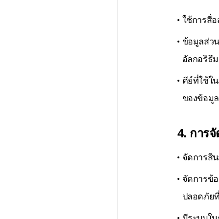
ใช้การสื่
ข้อมูลส่ว
อัลกอริธึม
คีย์ที่ใช
ของข้อมูล
4. การจ
จัดการสิ
จัดการข้
ปลอดภัยที
มีระบบในก