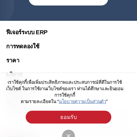
United States (English)
简体中文
繁體中文
ฟีเจอร์ระบบ ERP
繁體中文(香港)
การทดลองใช้
Việt Nam (Tiếng Việt)
ราคา
Malaysia (English)
한국 (한국어)
บริการ
Indonesia (Bahasa Indonesia)
เราใช้คุกกี้เพื่อเพิ่มประสิทธิภาพและประสบการณ์ที่ดีในการใช้
เกี่ยวกับเรา
เว็บไซต์ ในการใช้งานเว็บไซต์ของเรา ท่านได้ศึกษาและยินยอม
Philipines(English)
การใช้คุกกี้
ตามรายละเอียดใน “
นโยบายความเป็นส่วนตัว
”
Узбекистан (русский)
Global Sites
ประเทศไทย (ไทย)
ยอมรับ