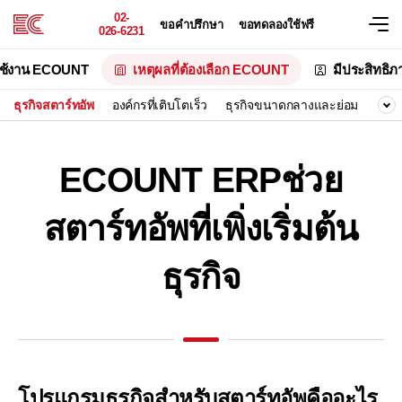
02-
ขอคำปรึกษา
ขอทดลองใช้ฟรี
026-6231
ช้งาน ECOUNT
เหตุผลที่ต้องเลือก ECOUNT
มีประสิทธิ
ธุรกิจสตาร์ทอัพ
องค์กรที่เติบโตเร็ว
ธุรกิจขนาดกลางและย่อม
องค
ECOUNT ERP
ช่วย
สตาร์ทอัพที่เพิ่งเริ่มต้น
ธุรกิจ
โปรแกรมธุรกิจสำหรับสตาร์ทอัพคืออะไร