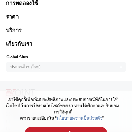
การทดลองใช้
Việt Nam (Tiếng Việt)
ราคา
Malaysia (English)
한국 (한국어)
บริการ
Indonesia (Bahasa Indonesia)
เกี่ยวกับเรา
Philipines(English)
Узбекистан (русский)
Global Sites
ประเทศไทย (ไทย)
เราใช้คุกกี้เพื่อเพิ่มประสิทธิภาพและประสบการณ์ที่ดีในการใช้
เว็บไซต์ ในการใช้งานเว็บไซต์ของเรา ท่านได้ศึกษาและยินยอม
Address
การใช้คุกกี้
159/28 อาคารเสริมมิตร ทาวเวอร์ ชั้น 17
ตามรายละเอียดใน “
นโยบายความเป็นส่วนตัว
”
ถนนสุขุมวิท 21 (อโศก) แขวงคลองเตยเหนือ
เขตวัฒนา กรุงเทพมหานคร 10110